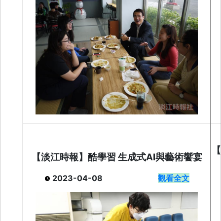
【
【淡江時報】酷學習
生成式AI與藝術饗宴
2023-04-08
觀看全文