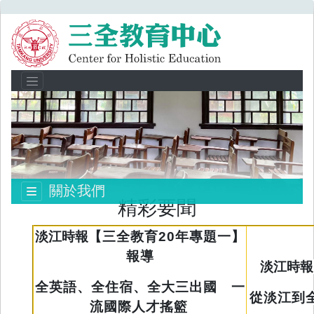
關於我們
精彩要聞
淡江時報
【三全教育20年專題一】
報導
淡江時報
全英語、全住宿、全大三出國 一
從淡江到
流國際人才搖籃